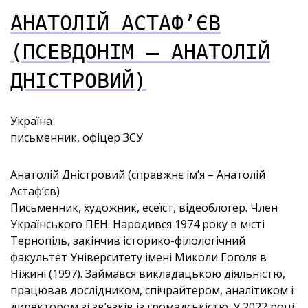
АНАТОЛІЙ АСТАФ’ЄВ
(ПСЕВДОНІМ – АНАТОЛІЙ
ДНІСТРОВИЙ)
Україна
письменник, офіцер ЗСУ
Анатолій Дністровий (справжнє ім’я – Анатолій
Астаф’єв)
Письменник, художник, есеїст, відеоблогер. Член
Українського ПЕН. Народився 1974 року в місті
Тернопіль, закінчив історико-філологічний
факультет Університету імені Миколи Гоголя в
Ніжині (1997). Займався викладацькою діяльністю,
працював дослідником, спічрайтером, аналітиком і
директором зі зв’язків із громадськістю. У 2022 році