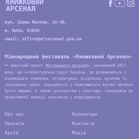
вул. Івана Мазепи, 28-30,
м. Київ, 01010
email:
office@artarsenal.gov.ua
Міжнародний фестиваль «Книжковий Арсенал»
—
щорічний проєкт
Мистецького арсеналу
, заснований 2011
року. Це інтелектуальна подія України, де розвиваються і
взаємодіють книжкова, літературна, візуальна, музична та
театральна сцени, порушуються і осмислюються вагомі питання
буття людини, а також суспільства і культури, спонукаючи до
проактивної позиції учасників і відвідувачів.
Про нас
Волонтери
Проєкти
Контакти
Архів
Медіа