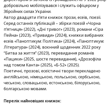
добровільно мобілізувався і служить офіцером у
Збройних силах України.
Автор двадцяти п’яти книжок прози, есеїв, поезії.
Серед останніх публікацій – збірки поезій «Чорна
п’ятниця» (2022), «Дні тривог» (2023), романи «Сіра
Пейна» (2023), «Привиди» (2024), книжки вибраних
есеїв «Паноптикум: Політика» (2024), «Паноптикум:
Література» (2024), воєнний щоденник 2022 року
“Битва за життя” (2023), перевидання романів
«Пацики» (2025, шосте перевидання), «Дрозофіла
над томом Канта» (2025), «Б-52» (2025).
Поетичні, прозові, есеїстичні твори перекладено
англійською, німецькою, польською, сербською,
чеською, словацькою, естонською, білоруською,
болгарською мовами.
Перелік найновіших книжок: