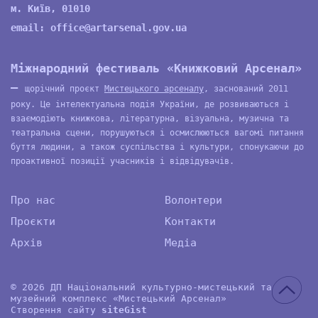
м. Київ, 01010
email:
office@artarsenal.gov.ua
Міжнародний фестиваль «Книжковий Арсенал»
—
щорічний проєкт
Мистецького арсеналу
, заснований 2011
року. Це інтелектуальна подія України, де розвиваються і
взаємодіють книжкова, літературна, візуальна, музична та
театральна сцени, порушуються і осмислюються вагомі питання
буття людини, а також суспільства і культури, спонукаючи до
проактивної позиції учасників і відвідувачів.
Про нас
Волонтери
Проєкти
Контакти
Архів
Медіа
© 2026 ДП Національний культурно-мистецький та
музейний комплекс «Мистецький Арсенал»
Створення сайту
site
G
ist