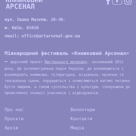
вул. Івана Мазепи, 28-30,
м. Київ, 01010
email:
office@artarsenal.gov.ua
Міжнародний фестиваль «Книжковий Арсенал»
—
щорічний проєкт
Мистецького арсеналу
, заснований 2011
року. Це інтелектуальна подія України, де розвиваються і
взаємодіють книжкова, літературна, візуальна, музична та
театральна сцени, порушуються і осмислюються вагомі питання
буття людини, а також суспільства і культури, спонукаючи до
проактивної позиції учасників і відвідувачів.
Про нас
Волонтери
Проєкти
Контакти
Архів
Медіа