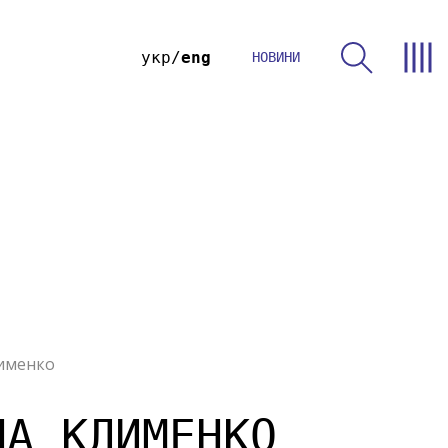
укр
eng
НОВИНИ
именко
НА КЛИМЕНКО