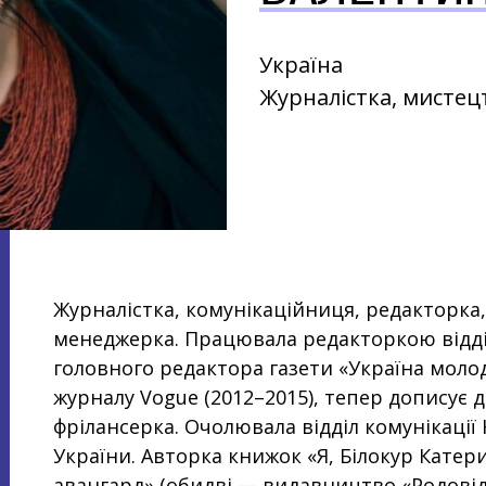
Україна
Журналістка, мисте
Журналістка, комунікаційниця, редакторка
менеджерка. Працювала редакторкою відді
головного редактора газети «Україна моло
журналу Vogue (2012–2015), тепер дописує д
фрілансерка. Очолювала відділ комунікаці
України. Авторка книжок «Я, Білокур Катер
авангард» (обидві — видавництво «Родовід