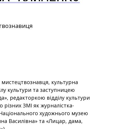
цтвознавиця
, мистецтвознавця, культурна
лу культури та заступницею
да», редакторкою відділу культури
о різних ЗМІ як журналістка-
ї Національного художнього музею
ина Василівна» та «Лицар, дама,
»).