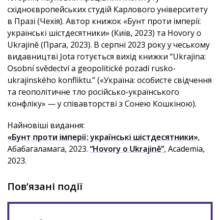
східноєвропейських студій Карлового університету
в Празі (Чехія). Автор книжок «Бунт проти імперії:
українські шістдесятники» (Київ, 2023) та Hovory o
Ukrajině (Прага, 2023). В серпні 2023 року у чеському
видавництві Jota готується вихід книжки “Ukrajina:
Osobní svědectví a geopolitické pozadí rusko-
ukrajinského konfliktu.” («Україна: особисте свідчення
та геополітичне тло російсько-українського
конфліку» — у співавторстві з Сонею Кошкіною).
Найновіші видання:
«Бунт проти імперії: українські шістдесятники»
,
Абабагаламага, 2023.
“Hovory o Ukrajině”
, Academia,
2023.
Пов’язані події