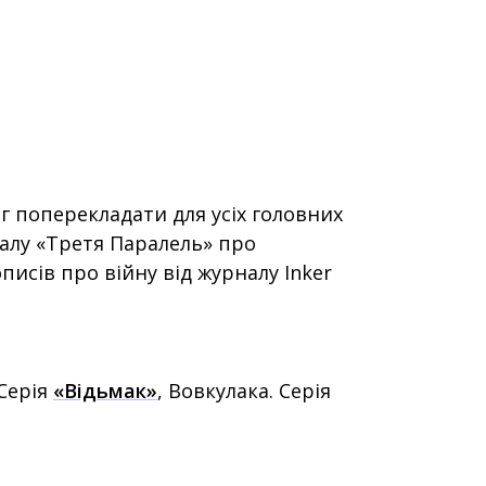
г поперекладати для усіх головних
алу «Третя Паралель» про
писів про війну від журналу Inker
Серія
«Відьмак»
, Вовкулака.
Серія