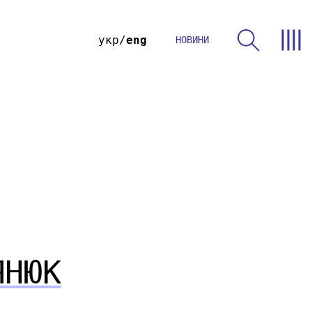
укр
eng
НОВИНИ
ЯНЮК