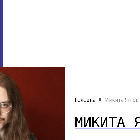
Головна
Микита Янюк
МИКИТА 