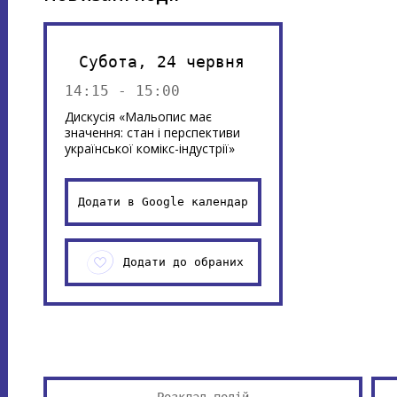
Субота, 24 червня
14:15 - 15:00
Дискусія «Мальопис має
значення: стан і перспективи
української комікс-індустрії»
Додати в Google календар
Додати до обраних
Розклад подій