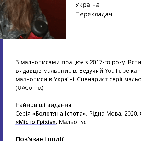
Україна
Перекладач
З мальописами працює з 2017-го року. Всти
видавців мальописів. Ведучий YouTube кан
мальописи в Україні. Сценарист серії мальо
(UAComix).
Найновіші видання:
Серія
«Болотяна Істота»
, Рідна Мова, 2020.
«Місто Гріхів»
, Мальопус.
Пов’язані події