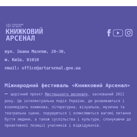
вул. Івана Мазепи, 28-30,
м. Київ, 01010
email:
office@artarsenal.gov.ua
Міжнародний фестиваль «Книжковий Арсенал»
—
щорічний проєкт
Мистецького арсеналу
, заснований 2011
року. Це інтелектуальна подія України, де розвиваються і
взаємодіють книжкова, літературна, візуальна, музична та
театральна сцени, порушуються і осмислюються вагомі питання
буття людини, а також суспільства і культури, спонукаючи до
проактивної позиції учасників і відвідувачів.