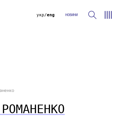
укр
eng
НОВИНИ
аненко
 РОМАНЕНКО