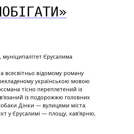
ПОБІГАТИ»
і, муніципалітет Єрусалима
та всесвітньо відомому роману
перекладеному українською мовою
оссмана тісно переплетений із
ов’язаний із подорожжю головних
собаки Дінки — вулицями міста.
кт у Єрусалимі — площу, кав’ярню,