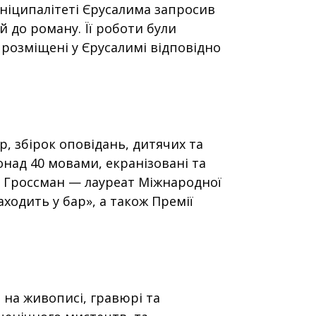
іципалітеті Єрусалима запросив
 до роману. Її роботи були
 розміщені у Єрусалимі відповідно
р, збірок оповідань, дитячих та
онад 40 мовами, екранізовані та
ті. Гроссман — лауреат Міжнародної
заходить у бар», а також Премії
 на живописі, гравюрі та