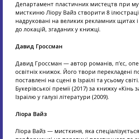
Департамент пластичних мистецтв при мун
мисткиню Ліору Вайз створити 8 ілюстрацій
надруковані на великих рекламних щитах і
до локацій, згаданих у книжці.
Давид Гроссман
Давид Гроссман — автор романів, п’єс, опе
освітніх книжок. Його твори перекладені п
поставлені на сцені в Ізраїлі та усьому сві
Букерівської премії (2017) за книжку «Кінь 
Ізраїлю у галузі літератури (2009).
Ліора Вайз
Ліора Вайз — мисткиня, яка спеціалізується