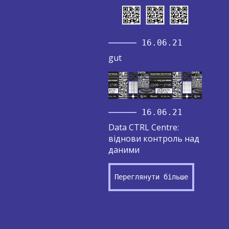
16.06.21
gut
16.06.21
Data CTRL Centre:
віднови контроль над
даними
Переглянути більше