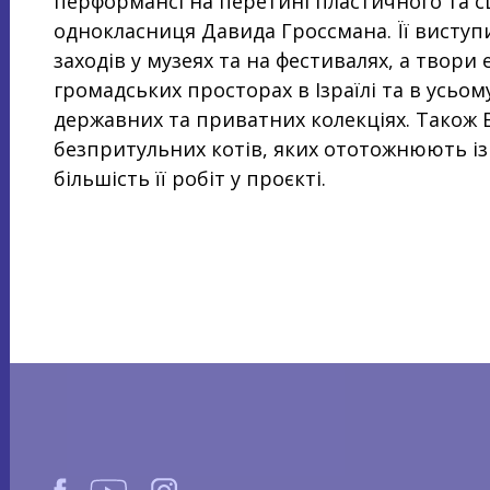
перформансі на перетині пластичного та с
однокласниця Давида Гроссмана. Її виступи
заходів у музеях та на фестивалях, а твори
громадських просторах в Ізраїлі та в усьому
державних та приватних колекціях. Також 
безпритульних котів, яких ототожнюють і
більшість її робіт у проєкті.