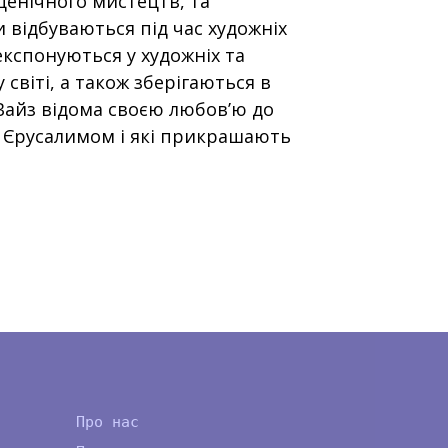
ценічного мистецтв, та
 відбуваються під час художніх
 експонуються у художніх та
 світі, а також зберігаються в
Вайз відома своєю любов’ю до
з Єрусалимом і які прикрашають
Про нас