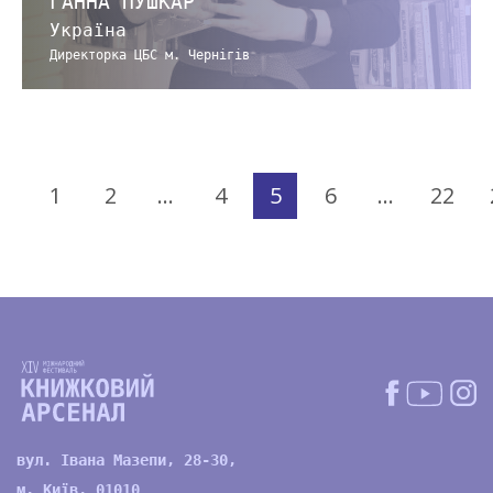
ГАННА ПУШКАР
Україна
Директорка ЦБС м. Чернігів
1
2
…
4
5
6
…
22
вул. Івана Мазепи, 28-30,
м. Київ, 01010