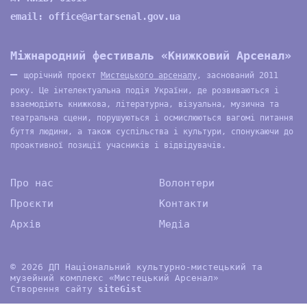
email:
office@artarsenal.gov.ua
Міжнародний фестиваль «Книжковий Арсенал»
—
щорічний проєкт
Мистецького арсеналу
, заснований 2011
року. Це інтелектуальна подія України, де розвиваються і
взаємодіють книжкова, літературна, візуальна, музична та
театральна сцени, порушуються і осмислюються вагомі питання
буття людини, а також суспільства і культури, спонукаючи до
проактивної позиції учасників і відвідувачів.
Про нас
Волонтери
Проєкти
Контакти
Архів
Медіа
© 2026 ДП Національний культурно-мистецький та
музейний комплекс «Мистецький Арсенал»
Створення сайту
site
G
ist