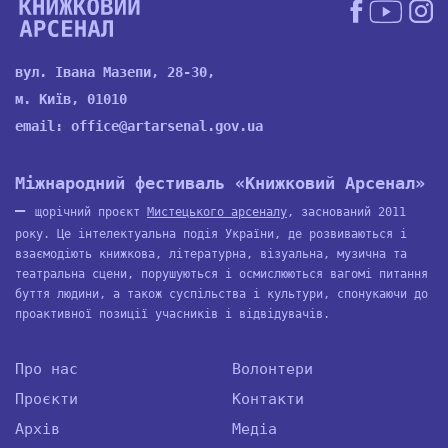
вул. Івана Мазепи, 28-30,
м. Київ, 01010
email:
office@artarsenal.gov.ua
Міжнародний фестиваль «Книжковий Арсенал»
—
щорічний проєкт
Мистецького арсеналу
, заснований 2011
року. Це інтелектуальна подія України, де розвиваються і
взаємодіють книжкова, літературна, візуальна, музична та
театральна сцени, порушуються і осмислюються вагомі питання
буття людини, а також суспільства і культури, спонукаючи до
проактивної позиції учасників і відвідувачів.
Про нас
Волонтери
Проєкти
Контакти
Архів
Медіа