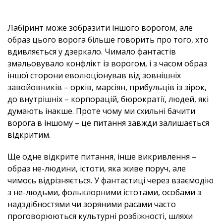
Лабіринт може зобразити іншого ворогом, але
образ цього ворога більше говорить про того, хто
вдивляється у дзеркало. Чимало фантастів
змальовувало конфлікт із ворогом, і з часом образ
іншої сторони еволюціонував від зовнішніх
завойовників – орків, марсіян, прибульців із зірок,
до внутрішніх – корпорацій, бюрократії, людей, які
думають інакше. Проте чому ми схильні бачити
ворога в іншому – це питання завжди залишається
відкритим.
Ще одне відкрите питання, інше викривлення –
образ не-людини, істоти, яка живе поруч, але
чимось відрізняється. У фантастиці через взаємодію
з не-людьми, фольклорними істотами, особами з
надздібностями чи зоряними расами часто
проговорюються культурні розбіжності, шляхи