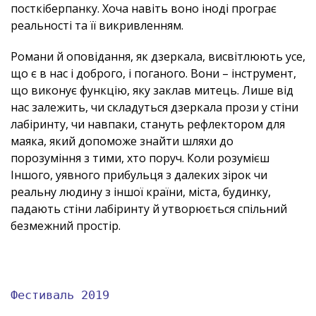
посткіберпанку. Хоча навіть воно іноді програє
реальності та її викривленням.
Романи й оповідання, як дзеркала, висвітлюють усе,
що є в нас і доброго, і поганого. Вони – інструмент,
що виконує функцію, яку заклав митець. Лише від
нас залежить, чи складуться дзеркала прози у стіни
лабіринту, чи навпаки, стануть рефлектором для
маяка, який допоможе знайти шляхи до
порозуміння з тими, хто поруч. Коли розумієш
Іншого, уявного прибульця з далеких зірок чи
реальну людину з іншої країни, міста, будинку,
падають стіни лабіринту й утворюється спільний
безмежний простір.
Фестиваль 2019