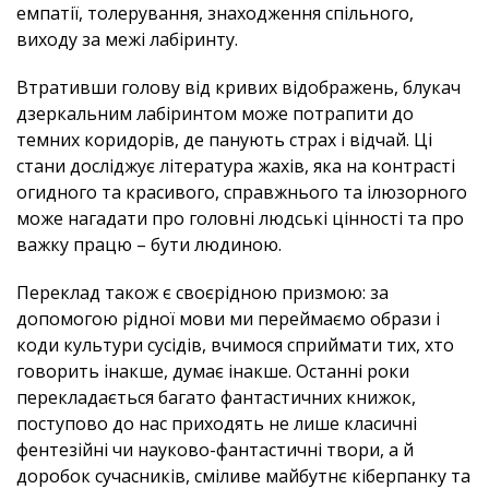
емпатії, толерування, знаходження спільного,
виходу за межі лабіринту.
Втративши голову від кривих відображень, блукач
дзеркальним лабіринтом може потрапити до
темних коридорів, де панують страх і відчай. Ці
стани досліджує література жахів, яка на контрасті
огидного та красивого, справжнього та ілюзорного
може нагадати про головні людські цінності та про
важку працю – бути людиною.
Переклад також є своєрідною призмою: за
допомогою рідної мови ми переймаємо образи і
коди культури сусідів, вчимося сприймати тих, хто
говорить інакше, думає інакше. Останні роки
перекладається багато фантастичних книжок,
поступово до нас приходять не лише класичні
фентезійні чи науково-фантастичні твори, а й
доробок сучасників, сміливе майбутнє кіберпанку та