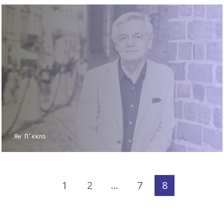
Ян П’єкло
1
2
…
7
8