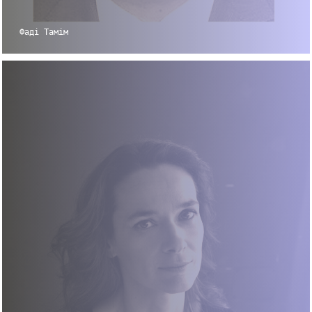
Фаді Тамім