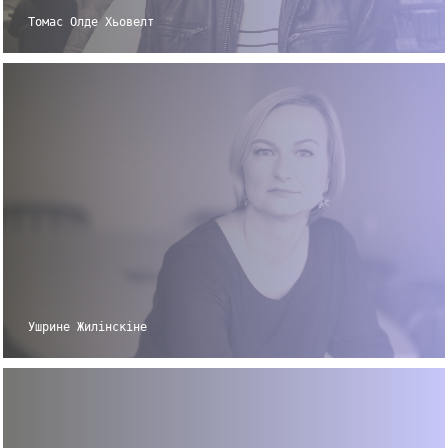
Томас Олде Хьовелт
Ушрине Жилінскіне