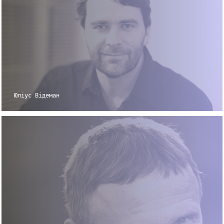
Юліус Відеман