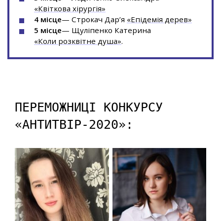
«Квіткова хірургія»
4 місце
— Строкач Дар’я
«Епідемія дерев»
5 місце
— Щуліпенко Катерина
«Коли розквітне душа»
.
ПЕРЕМОЖНИЦІ КОНКУРСУ
«АНТИТВІР-2020»: