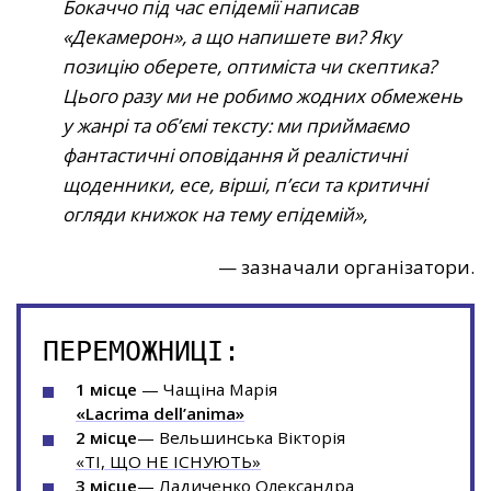
Бокаччо під час епідемії написав
«Декамерон», а що напишете ви? Яку
позицію оберете, оптиміста чи скептика?
Цього разу ми не робимо жодних обмежень
у жанрі та об’ємі тексту: ми приймаємо
фантастичні оповідання й реалістичні
щоденники, есе, вірші, п’єси та критичні
огляди книжок на тему епідемій
— зазначали організатори.
ПЕРЕМОЖНИЦІ:
1 місце
— Чащіна Марія
«Lacrima dell’anima»
2 місце
— Вельшинська Вікторія
«ТІ, ЩО НЕ ІСНУЮТЬ»
3 місце
— Ладиченко Олександра