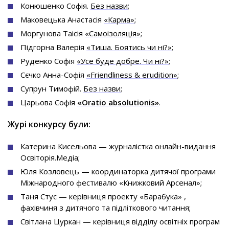
Конюшенко Софія.
Без назви
;
Маковецька Анастасія
«Карма»
;
Моргунова Таісія
«Самоізоляція»
;
Підгорна Валерія
«Тиша. Боятись чи ні?»
;
Руденко Софія
«Усе буде добре. Чи ні?»
;
Сєчко Анна-Софія
«Friendliness & erudition»
;
Супрун Тимофій.
Без назви
;
Царьова Софія
«Oratio absolutionis»
.
Журі конкурсу були:
Катерина Кисельова — журналістка онлайн-видання
Освіторія.Медіа;
Юля Козловець — координаторка дитячої програми
Міжнародного фестивалю «Книжковий Арсенал»;
Таня Стус — керівниця проекту «Барабука» ,
фахівчиня з дитячого та підліткового читання;
Світлана Цуркан — керівниця відділу освітніх програм