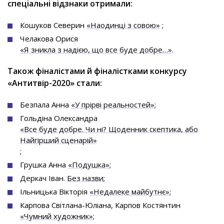
спеціальні відзнаки отримали:
Кошуков Северин
«Наодинці з совою»
;
Челакова Орися
«Я зникла з надією, що все буде добре…»
.
Також фіналістами й фіналістками конкурсу
«Антитвір-2020» стали:
Безпала Анна
«У прірві реальностей»
;
Гольдіна Олександра
«Все буде добре. Чи ні? Щоденник скептика, або
Найгірший сценарій»
;
Грушка Анна
«Подушка»
;
Деркач Іван.
Без назви
;
Ільницька Вікторія
«Недалеке майбутнє»
;
Карпова Світлана-Юліана, Карпов Костянтин
«Чумний художник»
;